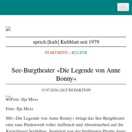
Startseite
Magazin
Treffpunkt
sprich:[kult] Kultblatt seit 1979
Service & Kontakt
STARTSEITE
»
KULTUR
See-Burgtheater »Die Legende von Anne
Bonny«
15.07.2026 | QLT REDAKTION
Foto: Ilja Mess
Mit »Die Legende von Anne Bonny« bringt das See-Burgtheater
eine raue Piratenwelt voller Aufbruch und Abenteuerlust auf die
Kreuzlinger Seebühne. Inspiriert von der berühmten Piratin Anne