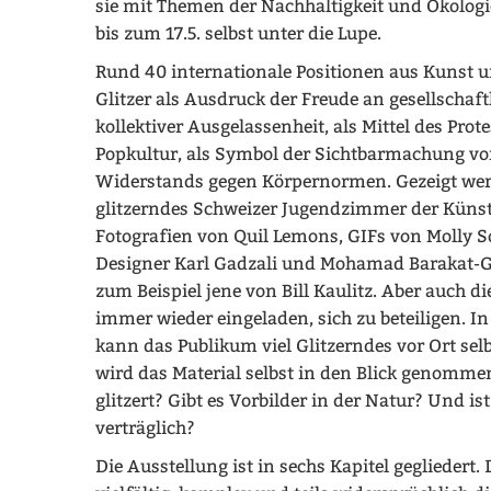
sie mit Themen der Nachhaltigkeit und Ökolog
bis zum 17.5. selbst unter die Lupe.
Rund 40 internationale Positionen aus Kunst 
Glitzer als Ausdruck der Freude an gesellschaft
kollektiver Ausgelassenheit, als Mittel des Pro
Popkultur, als Symbol der Sichtbarmachung v
Widerstands gegen Körpernormen. Gezeigt we
glitzerndes Schweizer Jugendzimmer der Künst
Fotografien von Quil Lemons, GIFs von Molly 
Designer Karl Gadzali und Mohamad Barakat-G
zum Beispiel jene von Bill Kaulitz. Aber auch 
immer wieder eingeladen, sich zu beteiligen. I
kann das Publikum viel Glitzerndes vor Ort se
wird das Material selbst in den Blick genomme
glitzert? Gibt es Vorbilder in der Natur? Und ist
verträglich?
Die Ausstellung ist in sechs Kapitel gegliedert.