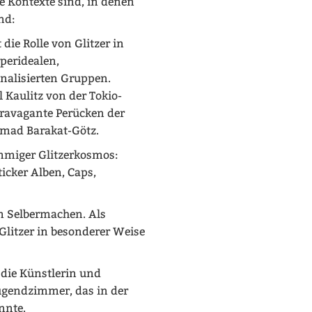
ie Kontexte sind, in denen
nd:
die Rolle von Glitzer in
peridealen,
nalisierten Gruppen.
Kaulitz von der Tokio-
travagante Perücken der
mad Barakat-Götz.
immiger Glitzerkosmos:
icker Alben, Caps,
m Selbermachen. Als
 Glitzer in besonderer Weise
die Künstlerin und
Jugendzimmer, das in der
nnte.