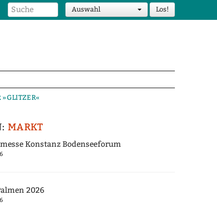
Auswahl
 »GLITZER«
N:
MARKT
tmesse Konstanz Bodenseeforum
6
 Palmen 2026
6