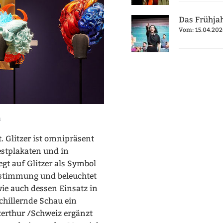
Das Frühja
Vom: 15.04.202
n
t. Glitzer ist omnipräsent
estplakaten und in
gt auf Glitzer als Symbol
estimmung und beleuchtet
wie auch dessen Einsatz in
chillernde Schau ein
rthur /Schweiz ergänzt