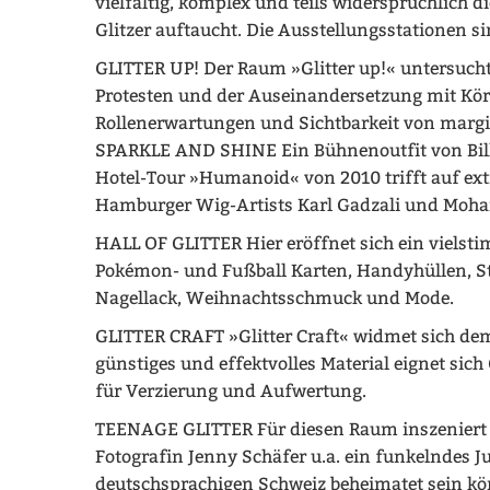
vielfältig, komplex und teils widersprüchlich d
Glitzer auftaucht. Die Ausstellungsstationen si
GLITTER UP! Der Raum »Glitter up!« untersucht 
Protesten und der Auseinandersetzung mit Kör
Rollenerwartungen und Sichtbarkeit von margi
SPARKLE AND SHINE Ein Bühnenoutfit von Bill 
Hotel-Tour »Humanoid« von 2010 trifft auf ex
Hamburger Wig-Artists Karl Gadzali und Moha
HALL OF GLITTER Hier eröffnet sich ein vielst
Pokémon- und Fußball Karten, Handyhüllen, St
Nagellack, Weihnachtsschmuck und Mode.
GLITTER CRAFT »Glitter Craft« widmet sich de
günstiges und effektvolles Material eignet sich
für Verzierung und Aufwertung.
TEENAGE GLITTER Für diesen Raum inszeniert 
Fotografin Jenny Schäfer u.a. ein funkelndes 
deutschsprachigen Schweiz beheimatet sein kö