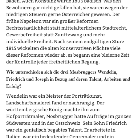
Baden. Auch Konstanz wurde 1806 badisch, was den
Bewohnern gar nicht gefallen hat, sie waren wegen der
niedrigen Steuern gerne Österreicher gewesen. Der
frühe Napoleon war ein großer Reformer:
Rechtsstaatlichkeit statt mittelalterlichem Stadtrecht,
Gewerbefreiheit statt Zunftzwang und mehr
individuelle Freiheit. Nach seinem endgültigen Sturz
1815 wickelten die alten konservativen Mächte viele
dieser Reformen wieder ab, es begann eine bleierne Zeit
der Kontrolle jeder freiheitlichen Regung.
Wie unterschieden sich die drei Mosbruggers Wendelin,
Friedrich und Joseph in Bezug auf deren Talent, Arbeiten und
Erfolg?
Wendelin war ein Meister der Porträtkunst,
Landschaftsmalerei fand er nachrangig. Der
württembergische König machte ihn zum
Hofporträtmaler, Mosbrugger hatte Aufträge im ganzen
Südwesten und in der Ostschweiz. Sein Sohn Friedrich
war ein genialisch begabtes Talent. Er arbeitete in
Italien, war ein bedeutender Genremaler und ein