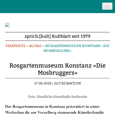
Startseite
Magazin
Treffpunkt
sprich:[kult] Kultblatt seit 1979
Service & Kontakt
STARTSEITE
»
ALLTAG
»
ROSGARTENMUSEUM KONSTANZ »DIE
MOSBRUGGERS«
Rosgartenmuseum Konstanz »Die
Auswahl
Mosbruggers«
17.06.2026 | QLT REDAKTION
Foto: Staatliche Kunsthalle Karlsruhe
Das Rosgartenmuseum in Konstanz präsentiert in seiner
Werkschau die aus Vorarlberg stammende Künstlerfamilie