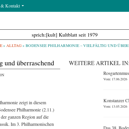
e & Kontakt
sprich:[kult] Kultblatt seit 1979
E
»
ALLTAG
»
BODENSEE PHILHARMONIE – VIELFÄLTIG UND ÜBE
ig und überraschend
WEITERE ARTIKEL IN
Rosgartenmus
ION
Vom: 17.06.2026
Konstanzer Ch
lharmonie zeigt in diesem
Vom: 13.05.2026
Bodensee Philharmonie (2.11.)
 der ganzen Region auf die
assik. Im 3. Philharmonischen
Das 38. Bode