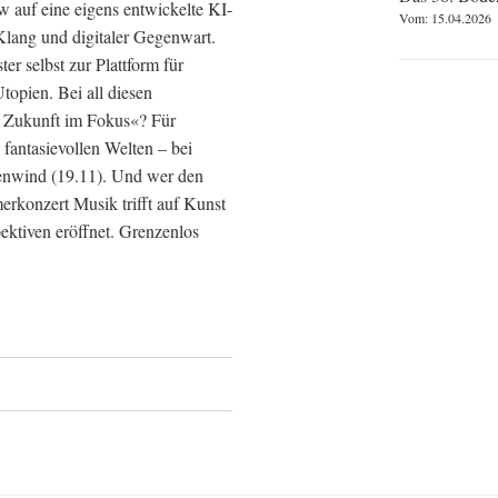
w auf eine eigens entwickelte KI-
Vom: 15.04.2026
lang und digitaler Gegenwart.
r selbst zur Plattform für
topien. Bei all diesen
gt Zukunft im Fokus«? Für
fantasievollen Welten – bei
enwind (19.11). Und wer den
rkonzert Musik trifft auf Kunst
ektiven eröffnet. Grenzenlos