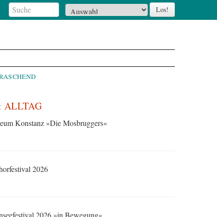
RRASCHEND
:
ALLTAG
eum Konstanz »Die Mosbruggers«
orfestival 2026
nseefestival 2026 »in Bewegung«