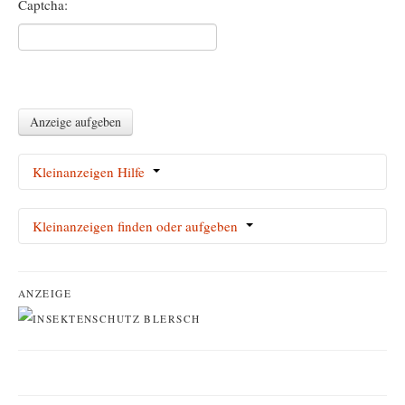
Captcha:
Anzeige aufgeben
Kleinanzeigen Hilfe
Hier können Sie kostenlose private(!) Kleinanzeigen aufgeben.
Kleinanzeigen finden oder aufgeben
Rubrik auswählen, Überschrift eintragen, Anzeigentext mit
Kontaktmöglichkeit eingeben
– „Anzeige aufgeben“ anklicken,
Kleinanzeigen finden
fertig. In kurzer Zeit wird Ihre Anzeige nun freigeschaltet.
Kleinanzeige aufgeben
ANZEIGE
Gewerbliche Anzeigen sind kostenpflichtig, bitte wenden Sie sich an
unsere Werbebaraterinnen unter info@qlt-online.de.